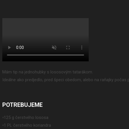
Mám tip na jednohubky s lososovým tatarákom.
Ideálne ako predjedlo, pred špeci obedom, alebo na raňajky počas
POTREBUJEME
▫️125 g čerstvého lososa
▫️1 PL čerstvého koriandra