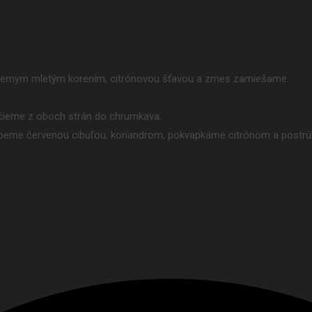
iernym mletým korením, citrónovou šťavou a zmes zamiešame.
ečieme z oboch strán do chrumkava.
ypeme červenou cibuľou, koriandrom, pokvapkáme citrónom a postrú