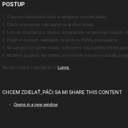
POSTUP
1. Z lososa odstránime kožu a nakájame na malé kúsky.
2. Cibuľu a koriander nakrájame na drobné kúsky.
3. Lososa zmiešame s cibuľou, koriandrom, sezamovým olejom, č
4. Pridáme avokádo nakrájané na kocky a zľahka premiešame.
5. Na panvici roztopíme maslo/ zohrejeme olej a plátky chleba op
6. Môžeme podávať. Na chlebík umiestnime lososový tatarák, pos
Recept vznikol v spolupráci s
Lunys.
CHCEM ZDIELAŤ, PÁČI SA MI
SHARE THIS CONTENT
Opens in a new window