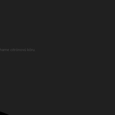
hame citrónovú kôru.