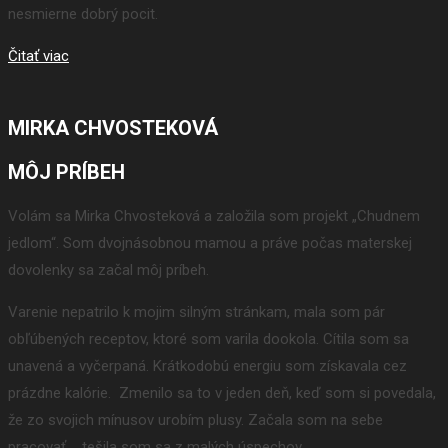
nesmierne dobrý pocit.
Čitať viac
MIRKA CHVOSTEKOVÁ
MÔJ PRÍBEH
Volám sa Mirka Chvosteková a založila som projekt „Chudnem
jedlom“. Som dvojnásobnou mamou a práve počas materskej
dovolenky sa začal môj príbeh.
Varenie nepatrilo k mojim silným stránkam, mala som pár
obľúbených receptov, ktoré som varila dookola. Cítila som sa
unavená a vyčerpaná. Krátkodobú energiu som získavala cez
prázdne kalórie. Zmenilo sa to v jeden deň, keď som si povedala,
že zo svojich mínusov urobím plusy. Začala som na sebe
pracovať. …tešila som sa z malých úspechov.