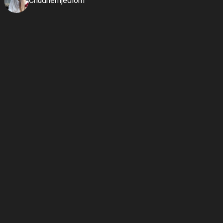
Chudnemjedlom