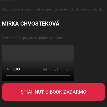
Držím palce a prajem veľa úspechov, každý deň, krôčik po krôčiku.
MIRKA CHVOSTEKOVÁ
Zakladateľka projektu Chudnem jedlom
STIAHNUŤ E-BOOK ZADARMO