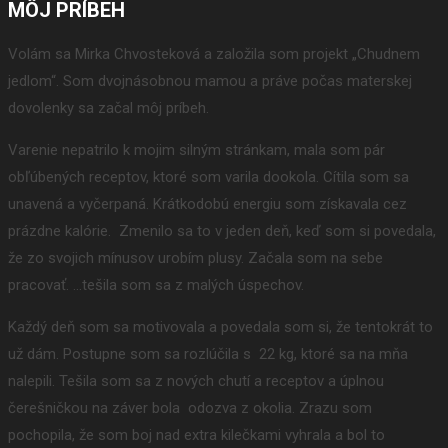
MÔJ PRÍBEH
Volám sa Mirka Chvosteková a založila som projekt „Chudnem
jedlom“. Som dvojnásobnou mamou a práve počas materskej
dovolenky sa začal môj príbeh.
Varenie nepatrilo k mojim silným stránkam, mala som pár
obľúbených receptov, ktoré som varila dookola. Cítila som sa
unavená a vyčerpaná. Krátkodobú energiu som získavala cez
prázdne kalórie. Zmenilo sa to v jeden deň, keď som si povedala,
že zo svojich mínusov urobím plusy. Začala som na sebe
pracovať. …tešila som sa z malých úspechov.
Každý deň som sa motivovala a povedala som si, že tentokrát to
už dám. Postupne som sa rozlúčila s 22 kg, ktoré sa na mňa
nalepili. Tešila som sa z nových chutí a receptov a úplnou
čerešničkou na záver bola odozva z okolia. Zrazu som
pochopila, že som boj nad extra kilečkami vyhrala a bol to