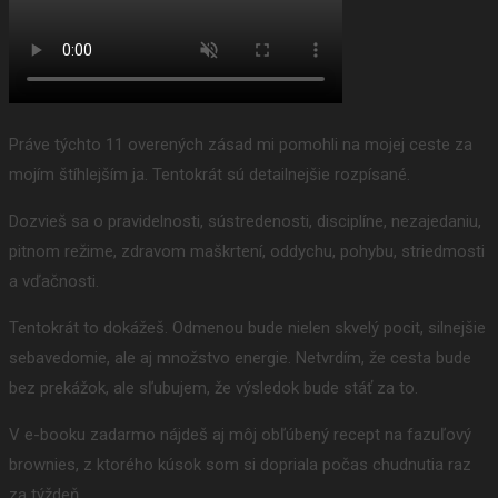
Práve týchto 11 overených zásad mi pomohli na mojej ceste za
mojím štíhlejším ja. Tentokrát sú detailnejšie rozpísané.
Dozvieš sa o pravidelnosti, sústredenosti, disciplíne, nezajedaniu,
pitnom režime, zdravom maškrtení, oddychu, pohybu, striedmosti
a vďačnosti.
Tentokrát to dokážeš. Odmenou bude nielen skvelý pocit, silnejšie
sebavedomie, ale aj množstvo energie. Netvrdím, že cesta bude
bez prekážok, ale sľubujem, že výsledok bude stáť za to.
V e-booku zadarmo nájdeš aj môj obľúbený recept na fazuľový
brownies, z ktorého kúsok som si dopriala počas chudnutia raz
za týždeň.