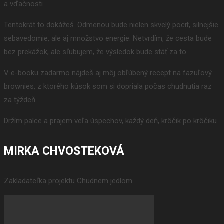
a vďačnosti.
Tentokrát to dokážeš. Odmenou bude nielen skvelý pocit, silnejšie
sebavedomie, ale aj množstvo energie. Netvrdím, že cesta bude
bez prekážok, ale sľubujem, že výsledok bude stáť za to.
V e-booku zadarmo nájdeš aj môj obľúbený recept na fazuľový
brownies, z ktorého kúsok som si dopriala počas chudnutia raz
za týždeň.
Držím palce a prajem veľa úspechov, každý deň, krôčik po krôčiku.
MIRKA CHVOSTEKOVÁ
Zakladateľka projektu Chudnem jedlom