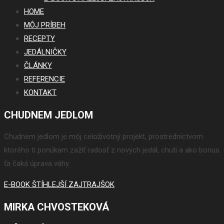
HOME
MÔJ PRÍBEH
RECEPTY
JEDÁLNIČKY
ČLÁNKY
REFERENCIE
KONTAKT
CHUDNEM JEDLOM
Chudnem jedlom je môj celoživotný projekt, prostredníctvom
ktorého ti ponúkam zažiť radosť z nových jedál, chuti a ako bonus
ťa čaká úprava váhy.
E-BOOK ŠTÍHLEJŠÍ ZAJTRAJŠOK
MIRKA CHVOSTEKOVÁ