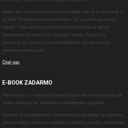
Každý deň som sa motivovala a povedala som si, že tentokrát to
už dám. Postupne som sa rozlúčila s 22 kg, ktoré sa na mňa
nalepili. Tešila som sa z nových chutí a receptov a úplnou
čerešničkou na záver bola odozva z okolia. Zrazu som
pochopila, že som boj nad extra kilečkami vyhrala a bol to
nesmierne dobrý pocit.
Čitať viac
E-BOOK ZADARMO
Práve týchto 11 overených zásad mi pomohli na mojej ceste za
mojím štíhlejším ja. Tentokrát sú detailnejšie rozpísané.
Dozvieš sa o pravidelnosti, sústredenosti, disciplíne, nezajedaniu,
pitnom režime, zdravom maškrtení, oddychu, pohybu, striedmosti