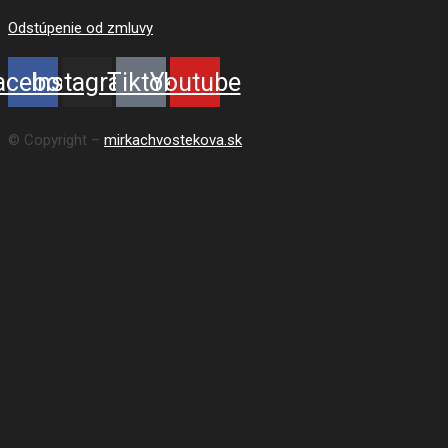
Odstúpenie od zmluvy
acebook
Instagram
Tiktok
Youtube
© Copyright –
mirkachvostekova.sk