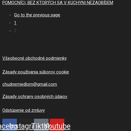
POMOCNÍCI, BEZ KTORÝCH SA V KUCHYNI NEZAOBÍDEM
Go to the previous page
1
2
Všeobecné obchodné podmienky
Zásady používania súborov cookie
chudnemjedlom@gmail.com
Zásady ochrany osobných údajov
Odstúpenie od zmluvy
acebook
Instagram
Tiktok
Youtube