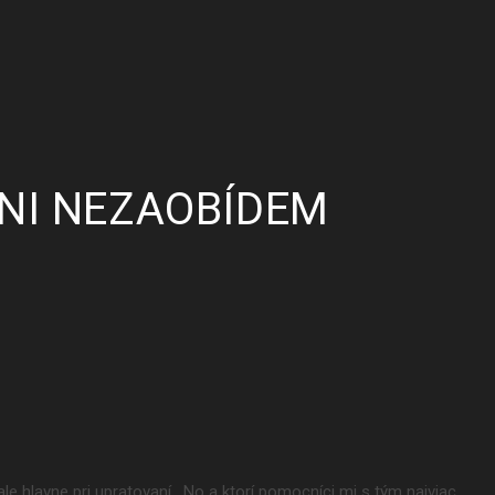
YNI NEZAOBÍDEM
 ale hlavne pri upratovaní. No a ktorí pomocníci mi s tým najviac