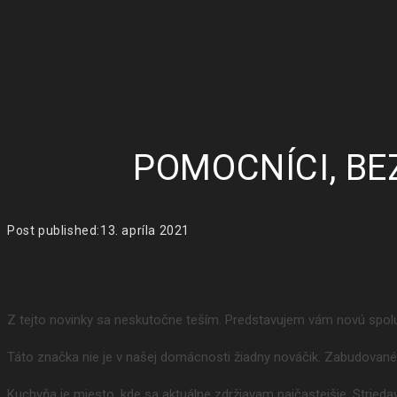
POMOCNÍCI, BE
Post published:
13. apríla 2021
Z tejto novinky sa neskutočne teším. Predstavujem vám novú spo
Táto značka nie je v našej domácnosti žiadny nováčik. Zabudované
Kuchyňa je miesto, kde sa aktuálne zdržiavam najčastejšie. Striedavo