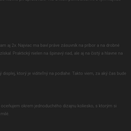
m aj 2x. Najviac ma baví práve zásuvník na príbor a na drobné
skal. Praktický nielen na špinavý riad, ale aj na čistý a hlavne na
displej, ktorý je viditeľný na podlahe. Takto viem, za aký čas bude
j oceňujem okrem jednoduchého dizajnu koliesko, s ktorým si
milé.