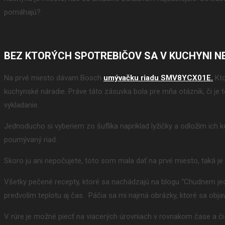
pomáhajú?
BEZ KTORÝCH SPOTREBIČOV SA V KUCHYNI N
Na prvé miesto dávam Bosch
umývačku riadu SMV8YCX01E.
Kto
kuchynské náradie. Práve táto zásuvka bola pre mňa otáznik, či je to 
vykladanie.
Jednoducho si vyberiem zo šuflíka napríklad lyžičky a odložím ich k
poumývaný riad.
Skoro ju ani nepočujete, toto som mala dať na prvé miesto, taká je 
Všetky pečené recepty, ktoré sa nachádzajú na blogu “Chudnem je
predvolím teplotu aj čas. Páčia sa mi najmä obrázky, ktoré sa obja
V rúre je možné piecť na viacerých úrovniach v rovnakom čase a čis