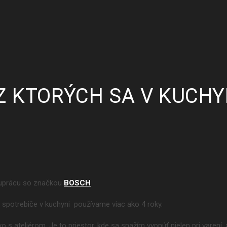
Z KTORÝCH SA V KUCH
luprácu so značkou
BOSCH
 spotrebiče v kuchyni používame viac ako 4 roky.
 s ateliérom. Je to priestor, kde sa snažím vypnúť nielen pri varení,