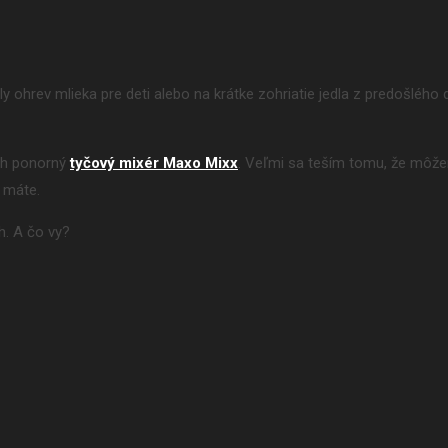
 ohrev mlieka pre deti alebo na krátke zohriatie jedla z predošlého dň
sch ponorný
tyčový mixér Maxo Mixx
. Veľmi sa teším tomu, že môže
 máte.
h. A čo vy?