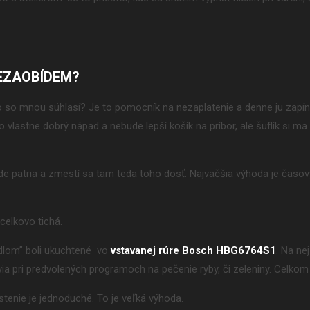
EZAOBÍDEM?
 so mnou súhlasí? Je to pomocník na nezaplatenie a denne ju zapína
vlastne dobrý nápad a nebude lepší košík na príbor, ale šuflík si ma zí
de patria a zmestí sa tam teda toho dosť. Najväčšia výhoda je časový 
celkovo tichá.
dlom” boli ukuchtené vo
vstavanej rúre Bosch HBG6764S1
. Na ne
via pri predvolených programoch na pečenie ryby, či zeleniny. Celkom 
tenie je jednoduché. To je veľká výhoda.