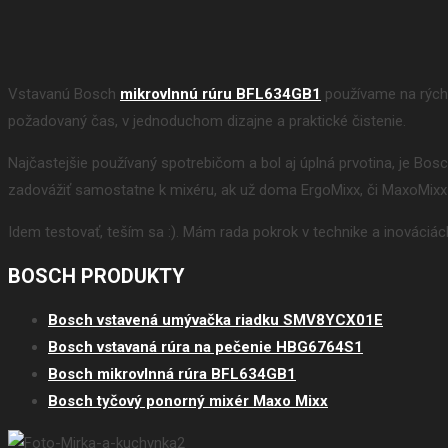
Vstavanú Bosch
mikrovlnnú rúru BFL634GB1
používame na rýchly
požadovaný čas, v jednoduchom dizajne a praktické čistenie.
Najčastejšie používaný spotrebičom a bol aj úplná prvotina, je Bo
zadovážiť samostatne k mixéru, ak už doma ErgoMixx, či MaxoMixx
Idem testovať, teším sa :). Mám rada pokrok v technike a inováciác
BOSCH PRODUKTY
Bosch vstavená umývačka riadku SMV8YCX01E
Bosch vstavaná rúra na pečenie HBG6764S1
Bosch mikrovlnná rúra BFL634GB1
Bosch tyčový ponorný mixér Maxo Mixx