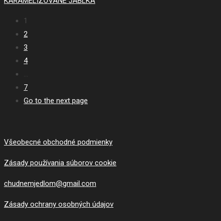
KARAMELIZOVANÉ JABLKÁ
1
2
3
4
…
7
Go to the next page
Všeobecné obchodné podmienky
Zásady používania súborov cookie
chudnemjedlom@gmail.com
Zásady ochrany osobných údajov