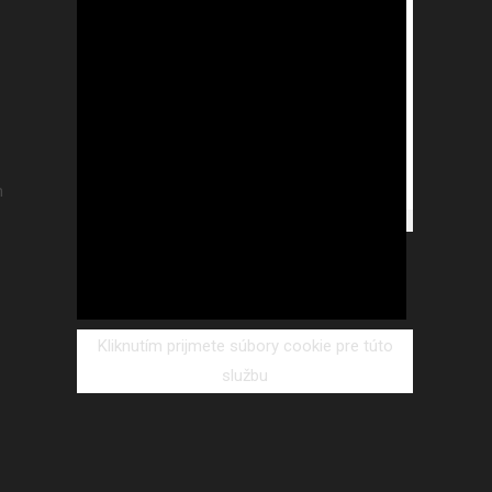
m
Kliknutím prijmete súbory cookie pre túto
službu