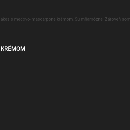
cupcakes s medovo-mascarpone krémom. Sú mňamózne. Zároveň so
E KRÉMOM