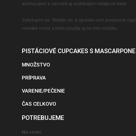
dochucujem a zároveň aj ozdobujem raňajkové kaše .
Vytešujem sa. Nedalo mi a spravila som pistáciové 
rovnaké cesto a krém použila aj na mini tortičku.
PISTÁCIOVÉ CUPCAKES S MASCARPON
MNOŽSTVO
PRÍPRAVA
VARENIE/PEČENIE
ČAS CELKOVO
POTREBUJEME
Na cesto: