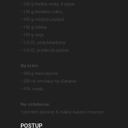
• 250 g hladkej múky, 4 vajcia
• 130 g hnedého cukru
• 100 g mletých pistácií
• 150 g mlieka
• 130 g oleja
• 1/2 ČL sódy bikarbóny
• 1/2 ČL prášku do pečiva
Na krém:
• 500 g mascarpone
• 250 ml smotany na šľahanie
• 4 PL medu
Na ozdobenie:
• pomleté pistácie & maliny sušené mrazom
POSTUP