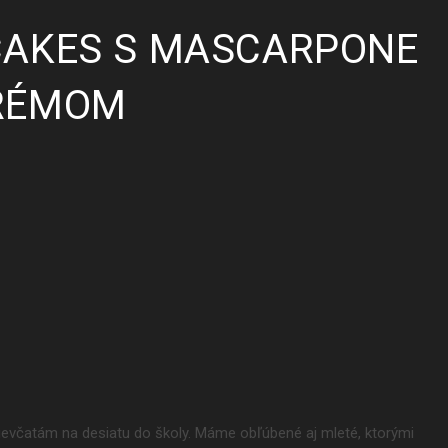
CAKES S MASCARPONE
RÉMOM
evčatám na desiatu do školy. Máme obľúbené aj mleté, ktorými