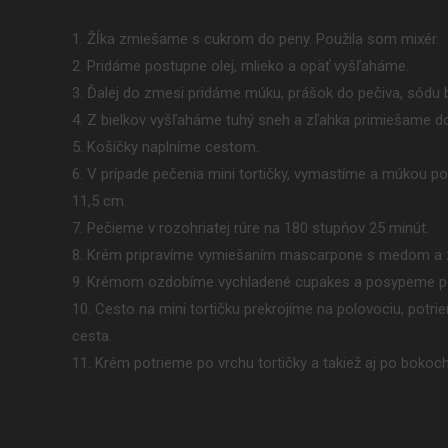
1. Žĺka zmiešame s cukrom do peny. Použila som mixér.
2. Pridáme postupne olej, mlieko a opäť vyšľaháme.
3. Ďalej do zmesi pridáme múku, prášok do pečiva, sódu b
4. Z bielkov vyšľaháme tuhý sneh a zľahka primiešame d
5. Košíčky naplníme cestom.
6. V prípade pečenia mini tortičky, vymastíme a múkou 
11,5 cm.
7. Pečieme v rozohriatej rúre na 180 stupňov 25 minút.
8. Krém pripravíme vymiešaním mascarpone s medom a z
9. Krémom ozdobíme vychladené cupakes a posypeme po
10. Cesto na mini tortičku prekrojíme na polovociu, po
cesta.
11. Krém potrieme po vrchu tortičky a takiež aj po boko