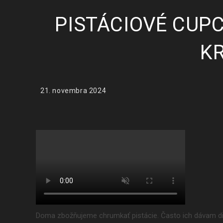
PISTÁCIOVÉ CUP
K
Post
21. novembra 2024
published:
Doma zbožňujeme chrumkať pistácie. Často ich dávam di