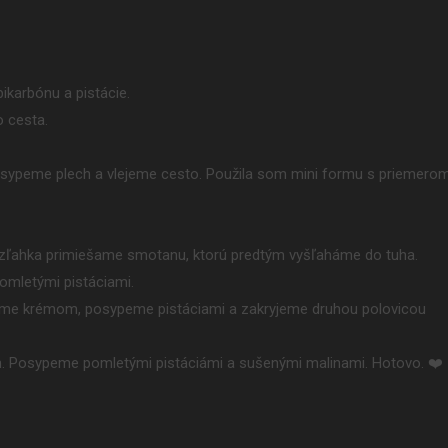
ikarbónu a pistácie.
o cesta.
posypeme plech a vlejeme cesto. Použila som mini formu s priemero
ľahka primiešame smotanu, ktorú predtým vyšľaháme do tuha.
mletými pistáciami.
trieme krémom, posypeme pistáciami a zakryjeme druhou polovicou
ch. Posypeme pomletými pistáciámi a sušenými malinami. Hotovo. ❤️