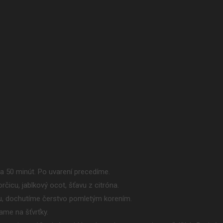
a 50 minút. Po uvarení precedíme.
čicu, jablkový ocot, šťavu z citróna.
u, dochutíme čerstvo pomletým korením.
ame na šťvrťky.