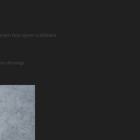
veným feta syrom a klíčkami.
ému dresingu.