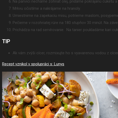
Na panvici necháme zohriať olej, pridáme pokrájanú cuketu a
Mrkvu očistíme a nakrájame na hranoly.
Umiestnime na zapekaciu misu, potrieme maslom, posypeme
Pečieme v rozohriatej rúre na 180 stupňov 30 minút. Na záve
Prichádza na rad servírovanie. Na tanier poukladáme kari c
TIP
Ak vám zvýši cícer, rozmixujte ho s vyavarenou vodou z cíce
Recept vznikol v spolupráci s: Lunys