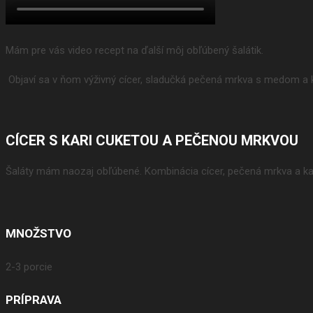
Mám pre vás video recept na ďalší môj obľúbený šalátik.
Objaví sa v ňom výživný cícer, sladučká pečená mrkva s medom a 
CÍCER S KARI CUKETOU A PEČENOU MRKVOU
Šaláty mám naozaj obľúbené. Kombinácia cícer, pečená mrkva a kar
MNOŽSTVO
2-3 porcie
PRÍPRAVA