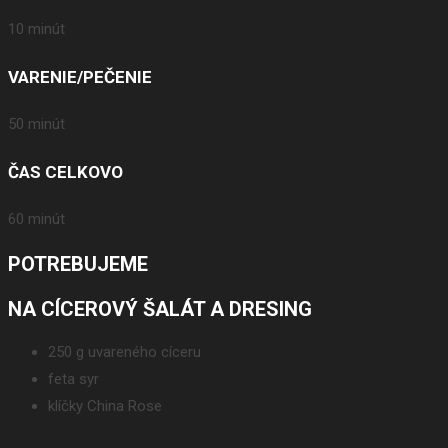
10 minút
VARENIE/PEČENIE
50 minút
ČAS CELKOVO
60 minút
POTREBUJEME
NA CÍCEROVÝ ŠALÁT A DRESING
250 g uvareného cíceru
feta syr
klíčky China Rose