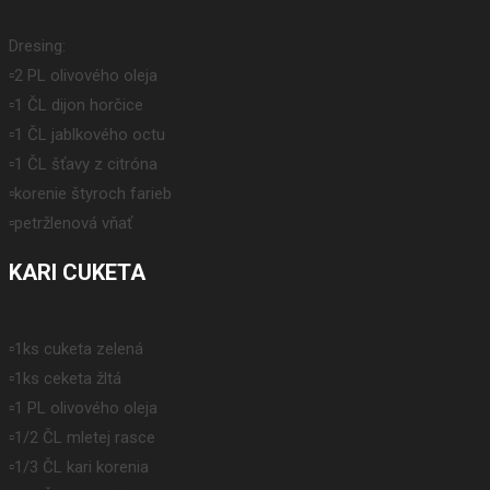
Dresing:
▫️2 PL olivového oleja
▫️1 ČL dijon horčice
▫️1 ČL jablkového octu
▫️1 ČL šťavy z citróna
▫️korenie štyroch farieb
▫️petržlenová vňať
KARI CUKETA
▫️1ks cuketa zelená
▫️1ks ceketa žltá
▫️1 PL olivového oleja
▫️1/2 ČL mletej rasce
▫️1/3 ČL kari korenia