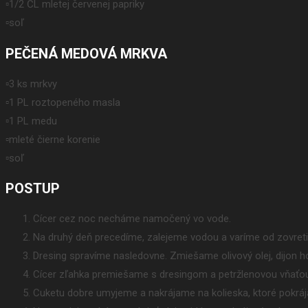
▫️1/2 ČL mletej červenej papriky
▫️soľ
PEČENÁ MEDOVÁ MRKVA
▫️3 ks mrkvy
▫️1 PL roztopeného masla
▫️1 PL medu
▫️mleté čierne korenie
▫️soľ
POSTUP
Cícer cez noc necháme namočený vo vode.
Na druhý deň precedíme, zalejeme vodou a varíme od zovreti
Dresing spravíme nasledovne. Zmiešame olivový olej, dijon hor
Cícer zľahka premiešame s dresingom a petržlenovou vňaťo
Cuketu dobre umyjeme a nakrájame na kolieska, ktoré pokráj