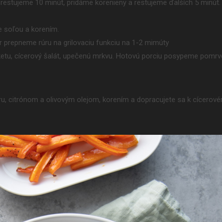
 restujeme 10 minút, pridáme korenieny a restujeme ďalších 5 minút.
 soľou a korením.
r prepneme rúru na grilovaciu funkciu na 1-2 mimúty
uketu, cícerový šalát, upečenú mrkvu. Hotovú porciu posypeme pomr
ru, citrónom a olivovým olejom, korením a dopracujete sa k cícerov