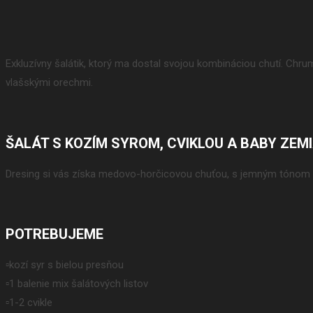
Exkluzívny šalátik, ktorý ma dostal svojou kombináciou chutí. Chr
vlašskými orechmi.
ŠALÁT S KOZÍM SYROM, CVIKLOU A BABY ZEM
Dresing si vás získa medovo-horčicovou chuťou, s jemným tónom 
POTREBUJEME
▫️kozí syr s bielou presňou
▫️1 balenie mix šalátových listov
▫️1-2 cvikle