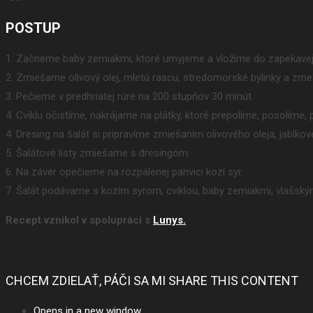
POSTUP
1. Začneme baby zemiakmi, ktoré umyjeme a vložíme do zapekavej
2. Zmiešame olivový olej, mletú rascu, stredomorské bylinky a z
3. Pečieme v predhriatej rúre na 200 stupňov 30 minút.
4. Cviklu očistíme, nakrájame na plátky, ktoré prepolíme, posolíme,
4. Dresing na šalát si pripravíme zmiešaním olivového oleja, jablkov
5. Šalátové listy zmiešame s dresingom.
6. Na záver opečieme na rozpálenej panvici kozí syr.
7. Šalát podávame s kozím syrom, cviklou, baby zemiakmi, vlašsk
Recept vznikol v spolupráci s
Lunys.
CHCEM ZDIELAŤ, PÁČI SA MI
SHARE THIS CONTENT
Opens in a new window