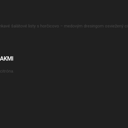
umkavé šalátové listy s horčicovo – medovým dresingom osviežený ci
IAKMI
citróna.