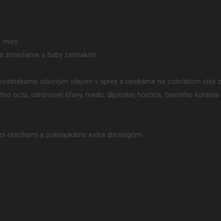
 misy.
mes zmiešame s baby zemiakmi.
 postriekame olivovým olejom v spreji a opekáme na zohriatom oleji z
ého octu, citrónovej šťavy, medu, dijonskej horčice, čierneho korenia a
ými orechami a pokvapkáme extra dresingom.