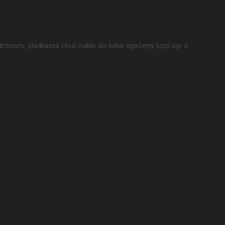
trónom, sladkastá chuť cvikle do toho opečený kozí syr s