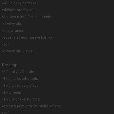
▫️400 g baby zemiakov
▫️vlašské orechy soľ
▫️čerstvo mleté čierne korenie
▫️olivový olej
▫️mletá rasca
▫️sušené stredomorské bylinky
▫️soľ
▫️olivový olej v spreji
Dresing:
▫️2 PL olivového oleja
▫️1 PL jablkového octu
▫️1 PL citrónovej šťavy
▫️1 PL medu
▫️1 PL dijonskej horčice
▫️čerstvo pomletné čierneho korenie
▫️soľ