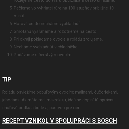
rozlejeme cesto do tvaru obdĺžnika a cesto uhladíme.
Pečieme vo vyhriatej rúre na 180 stupňov približne 10
minút.
Hotové cesto necháme vychladnúť.
Smotanu vyšľaháme a rozotrieme na cesto.
Pri okraji pokladáme ovocie a roládu zrolujeme.
Necháme vychladnúť v chladničke.
Podávame s čerstvým ovocím.
TIP
Roládu osviežíme bobuľovým ovocím: malinami, čučoriekami,
jahodami. Ak máte radi makrakuju, ideálne doplní tú správnu
chuťovú bodku a bude aj pastvou pre oči.
RECEPT VZNIKOL V SPOLUPRÁCI S BOSCH