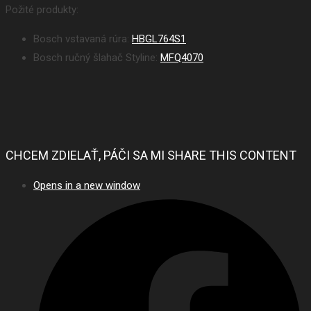
Požité produkty:
Bosch vstavaná rúra:
HBGL764S1
Bosch ručný šlahač Styline:
MFQ4070
CHCEM ZDIELAŤ, PÁČI SA MI
SHARE THIS CONTENT
Opens in a new window