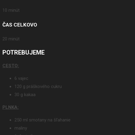
10 minút
ČAS CELKOVO
20 minút
POTREBUJEME
CESTO:
6 vajec
120 g práškového cukru
30 g kakaa
PLNKA
:
250 ml smotany na šľahanie
maliny