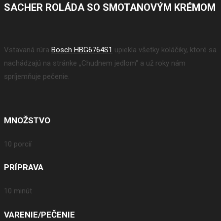
SACHER ROLÁDA SO SMOTANOVÝM KRÉMOM
Vstavaná rúra
Bosch HBG6764S1
upiekla všetky koláčiky, ktoré sa
nachádzajú na stránke „Chudnem jedlom“ a už roky nám
spríjemňuje pečenie.
MNOŽSTVO
10 porcií
PRÍPRAVA
10 minút
VARENIE/PEČENIE