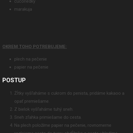
čučoriedky
marakuja
OKREM TOHO POTREBUJEME:
plech na pečenie
papier na pečenie
POSTUP
Źĺtky vyšľaháme s cukrom do penista, pridáme kakaoo a
opať premiešame.
Z bielok vyšľaháme tuhý sneh.
Sneh zľahka primiešame do cesta.
Na plech položíme papier na pečenie, rovnomerne