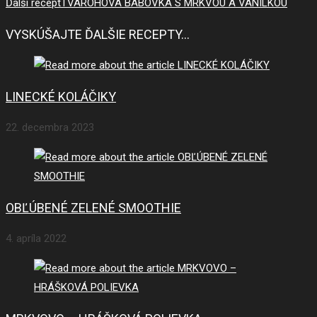
Ďalší recept
TVAROHOVÁ BÁBOVKA S MRKVOU A VANILKOU
VYSKÚŠAJTE ĎALŠIE RECEPTY...
LINECKÉ KOLÁČIKY
22. decembra 2023
OBĽÚBENÉ ZELENÉ SMOOTHIE
4. apríla 2022