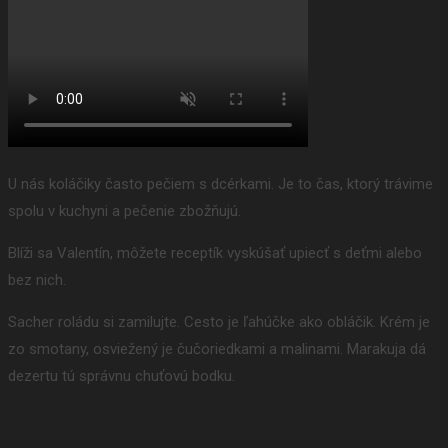
U nás koláčiky často pečiem s dcérkami. Je to čas, ktorý trávime
spolu v kuchyni a pečenie zbožňujú.
Blíži sa Valentín, môžete receptík vyskúšať upiecť s deťmi alebo
bez nich.
Sacher roládu si zamilujte. Cesto je ľahúčke ako obláčik. Krém je
zo smotany, osviežený je čučoriedkami a malinami. Marakuja dá
dezertu tú správnu chuťovú bodku.