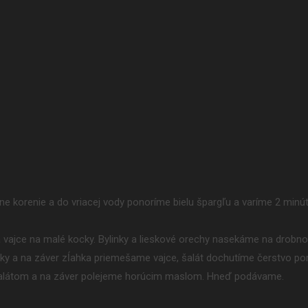
erne korenie a do vriacej vody ponoríme bielu špargľu a varíme 2 min
 a vajce na malé kocky. Bylinky a lieskové orechy nasekáme na drobno
linky a na záver zĺahka priemešame vajce, šalát dochutíme čerstvo p
 šalátom a na záver polejeme horúcim maslom. Hneď podávame.