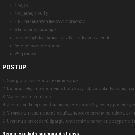
1 vajce
1ks jarnej cibuľky
1 PL nasekaných liekových orechov
5 ks cherry paradajok
čerstvé bylinky: tymián, pažítka, petržlenová vňať
čerstvo pomleté korenie
25 g masla
POSTUP
1. Špargľu očistíme a odrežeme konce.
2. Do hrnca vlejeme vodu, víno, bobokový list, vetvičku tymiánu, či
3. Vajce uvaríme natvrdo.
4. Jarnú cibuľku aj s vňaťou nakrájame na krúžky, cherry paradajky
5. V miske zmiešame jarnú cibuľku, lieskové orechy, paradajky, by
6. Uvarenú a precedenú špargľu umiestnime na tanier, posypeme
Recept vznikol v spolupráci s Lunys.