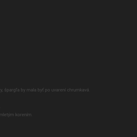
úty, špargľa by mala byť po uvarení chrumkavá.
.
omletým korením.