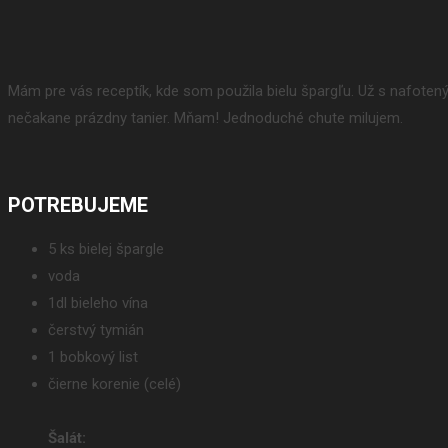
Mám pre vás receptík, kde som použila bielu špargľu. Už s nafote
nečakane prázdny tanier. Mňam! Jednoduché chute milujem.
POTREBUJEME
5 ks bielej špargle
voda
1dl bieleho vína
čerstvý tymián
1 bobkový list
čierne korenie (celé)
Šalát: