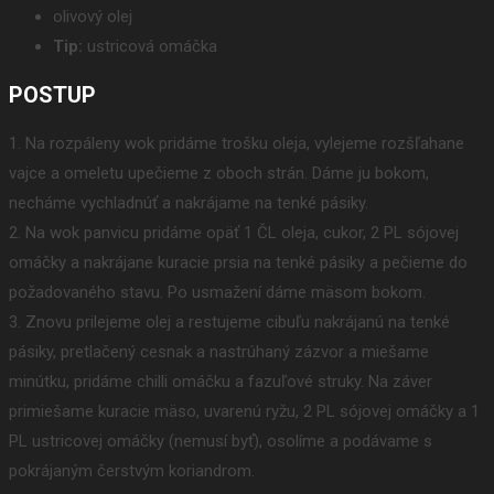
olivový olej
Tip:
ustricová omáčka
POSTUP
1. Na rozpáleny wok pridáme trošku oleja, vylejeme rozšľahane
vajce a omeletu upečieme z oboch strán. Dáme ju bokom,
necháme vychladnúť a nakrájame na tenké pásiky.
2. Na wok panvicu pridáme opäť 1 ČL oleja, cukor, 2 PL sójovej
omáčky a nakrájane kuracie prsia na tenké pásiky a pečieme do
požadovaného stavu. Po usmažení dáme mäsom bokom.
3. Znovu prilejeme olej a restujeme cibuľu nakrájanú na tenké
pásiky, pretlačený cesnak a nastrúhaný zázvor a miešame
minútku, pridáme chilli omáčku a fazuľové struky. Na záver
primiešame kuracie mäso, uvarenú ryžu, 2 PL sójovej omáčky a 1
PL ustricovej omáčky (nemusí byť), osolíme a podávame s
pokrájaným čerstvým koriandrom.