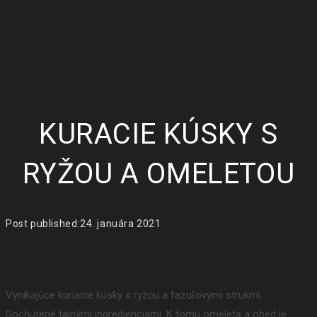
KURACIE KÚSKY S
RYŽOU A OMELETOU
Post published:
24. januára 2021
Vynikajúce kuriacie kúsky s ryžou a fazuľovými strukmi.
Dochutené tajnými ingredienciami. K tomu omeleta a obed je