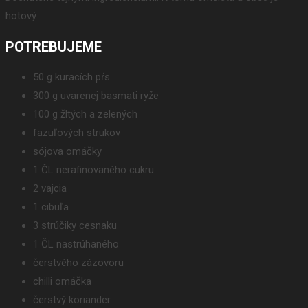
hotový.
POTREBUJEME
50 g kuracích pŕs
300 g uvarenej basmati ryže
100 g žltých a zelených
fazuľových strukov
sójova omáčky
1 ČL nerafinovaného cukru
2 vajcia
1 cibuľa
3 strúčiky cesnaku
1 ČL nastrúhaného
čerstvého zázovoru
chilli omáčka
čerstvý koriander