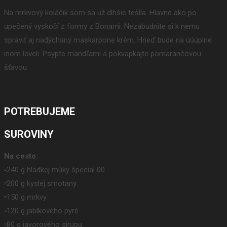
Na mrkvový koláčik som sa už dlhšie tešíla. Hlavne ako po
upečený vyskočí z formy z Bonami. Nezabudnite si k nemu
spraviť aj nadýchaný maskarpone krém. Hneď bude na úúúplne
inom leveli. Psypte mandľami a pokvapkajte pomarančovou
šťavou.
POTREBUJEME
SUROVINY
Na cesto:
▫️240 g hladkej múky špecial 00
▫️200 g kyslej smotany
▫️150 g mrkvy
▫️120 g jablkového pyré
▫️80 g javorového sirupu