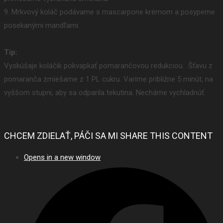
9. Mrkvový koláč podávame s mascarpone krémom a posypeme
posekanými mandľami.
Tip:
Vyskúšaje koláčik pokvapkať pomarančovou redukciou. Šťavu z
pomaranča zmiešame z 1 PL cukru. Varíme približne 5 minút, na
vyššom stupni, aby sa odparila tekutina. Necháme vychladnúť.
CHCEM ZDIELAŤ, PÁČI SA MI
SHARE THIS CONTENT
Opens in a new window