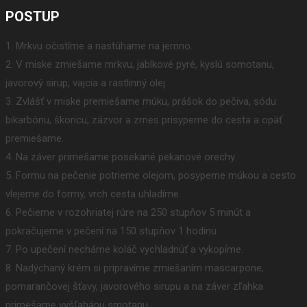
POSTUP
1. Mrkvu očistíme a nastúhame na jemno.
2. V miske zmiešame mrkvu, jablkové pyré, kyslú somotanu,
javorový sirup, vajcia a rastlinný olej.
3. Zvlášť v miske premiešame múku, prášok do pečiva, sódu
bikarbónu, škoricu, zázvor a zmes prisypeme do cesta a opäť
premiešame.
4. Na záver primešame posekané pekanové orechy.
5. Formu na pečenie potrieme olejom, posypeme múkou a cesto
vlejeme do formy, vrch cesta uhladíme.
6. Pečieme v rozohriatej rúre na 250 stupňov 5 minút a
pokračujeme v pečení na 150 stupňov 1 hodinu.
7. Po upečení necháme koláč vychladnúť a vykopíme.
8. Nadýchaný krém si pripravíme zmiešaním mascarpone,
pomarančovej šťavy, javorového sirupu a na záver zľahka
primešame vyšľahánu smotanu.