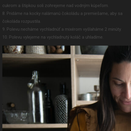
cukrom a štipkou soli zohrejeme nad vodným kúpeľom.
8. Pridáme na kocky nalámanú čokoládu a premiešame, aby sa
čokoláda rozpustila.
9. Polevu necháme vychladnúť a mixérom vyšlaháme 2 minúty.
10. Polevu vylejeme na vychladnutý koláč a uhladíme.