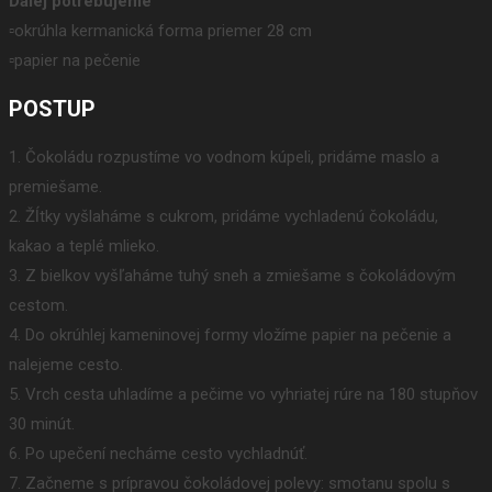
Ďalej potrebujeme
▫️okrúhla kermanická forma priemer 28 cm
▫️papier na pečenie
POSTUP
1. Čokoládu rozpustíme vo vodnom kúpeli, pridáme maslo a
premiešame.
2. Žĺtky vyšlaháme s cukrom, pridáme vychladenú čokoládu,
kakao a teplé mlieko.
3. Z bielkov vyšľaháme tuhý sneh a zmiešame s čokoládovým
cestom.
4. Do okrúhlej kameninovej formy vložíme papier na pečenie a
nalejeme cesto.
5. Vrch cesta uhladíme a pečime vo vyhriatej rúre na 180 stupňov
30 minút.
6. Po upečení necháme cesto vychladnúť.
7. Začneme s prípravou čokoládovej polevy: smotanu spolu s