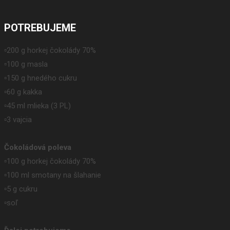
POTREBUJEME
▫️200 g horkej čokolády 70%
▫️100 g masla
▫️150 g hnedého cukru
▫️60 g kakka
▫️45 ml mlieka (3 PL)
▫️3 vajcia
Čokoládová poleva
▫️100 g horkej čokolády 70%
▫️100 ml smotany na šlahanie
▫️5 g cukru
▫️soľ