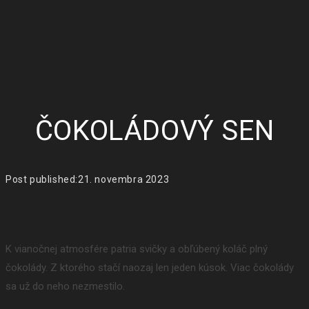
ČOKOLÁDOVÝ SEN
Post published:
21. novembra 2023
K vianočnej atmosfére patria svičky a obľúbený koláč plný
čokolády. Z ktorého stačí naozaj len jeden kúsok. Viac čokolády
sa už do neho nezmestilo.